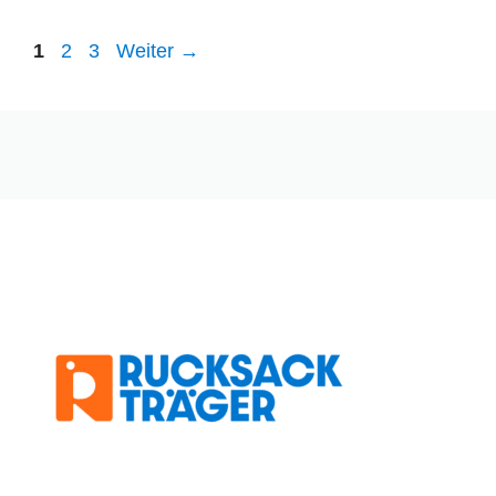
Seite
Seite
Seite
1
2
3
Weiter
→