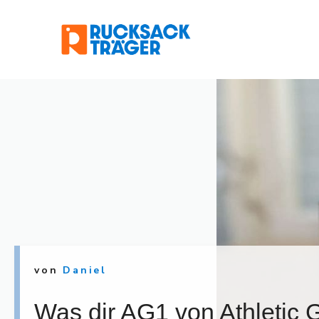
Zum
Inhalt
springen
von
Daniel
Was dir AG1 von Athletic G