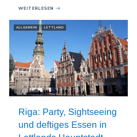
WEITERLESEN
ALLGEMEIN
LETTLAND
Riga: Party, Sightseeing
und deftiges Essen in