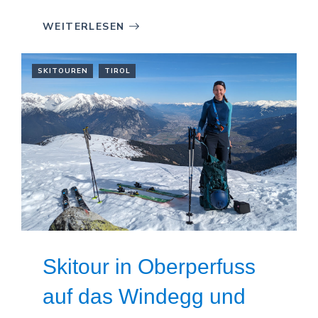
WEITERLESEN
SKITOUREN
TIROL
Skitour in Oberperfuss
auf das Windegg und