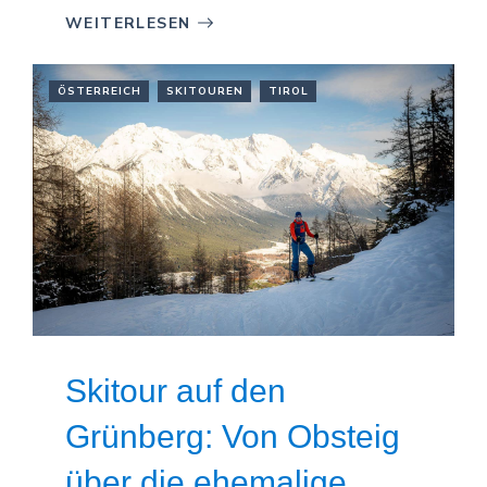
WEITERLESEN
ÖSTERREICH
SKITOUREN
TIROL
Skitour auf den
Grünberg: Von Obsteig
über die ehemalige