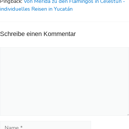
Pingback:
Von Mérida zu den Flamingos in Célestun -
individuelles Reisen in Yucatán
Schreibe einen Kommentar
Kommentar
Name