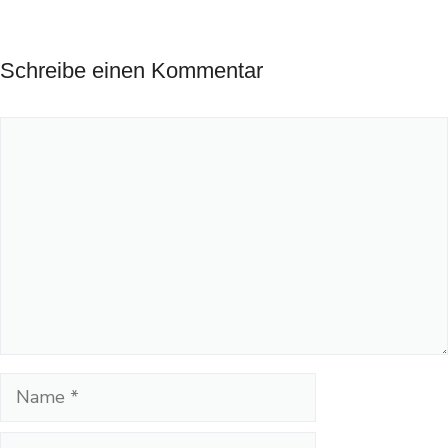
Schreibe einen Kommentar
Kommentar
Name
E-