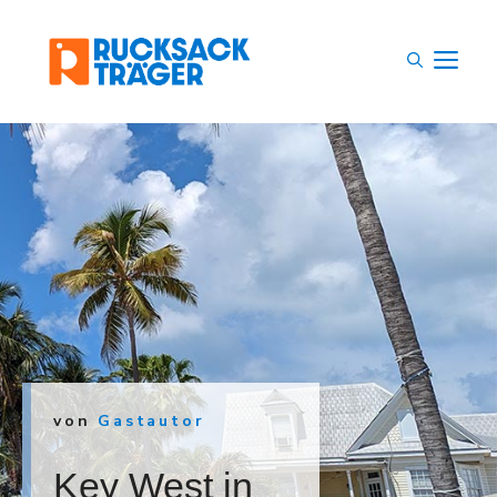
Zum
Inhalt
M
springen
von
Gastautor
Key West in