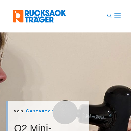
Zum
Inhalt
M
springen
von
Gastautor
Q2 Mini-