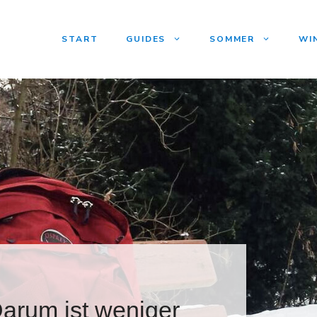
START
GUIDES
SOMMER
WI
arum ist weniger