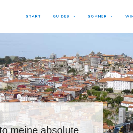
START
GUIDES
SOMMER
WI
to meine absolute