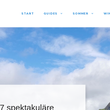
START
GUIDES
SOMMER
WI
7 spektakuläre