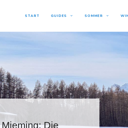
START
GUIDES
SOMMER
WI
 Mieming: Die