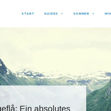
START
GUIDES
SOMMER
WI
flå: Ein absolutes