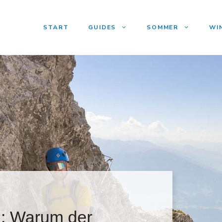
START
GUIDES
SOMMER
WI
n: Warum der