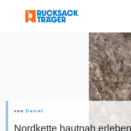
Zum
Inhalt
springen
von
Daniel
Nordkette hautnah erlebe