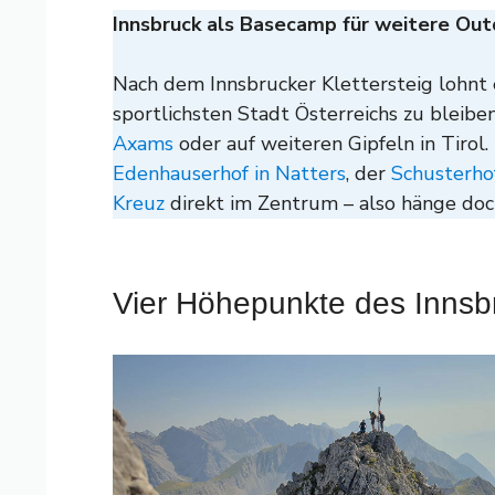
Innsbruck als Basecamp für weitere Ou
Nach dem Innsbrucker Klettersteig lohnt e
sportlichsten Stadt Österreichs zu bleiben
Axams
oder auf weiteren Gipfeln in Tiro
Edenhauserhof in Natters
, der
Schusterho
Kreuz
direkt im Zentrum – also hänge doc
Vier Höhepunkte des Innsbr