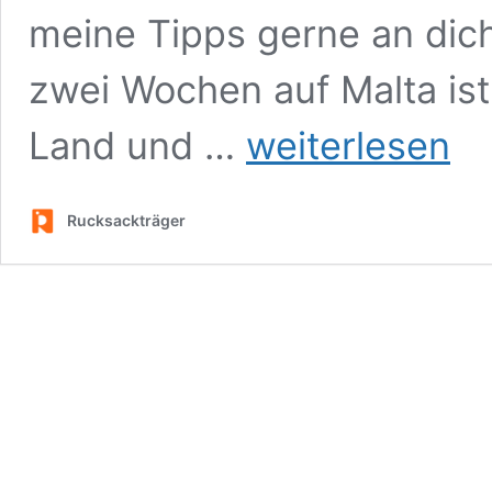
meine Tipps gerne an dic
zwei Wochen auf Malta ist
Maltas
Land und …
weiterlesen
Kulturhauptstadt:
Valletta
zu
Rucksackträger
Fuß
an
einem
halben
Tag
entdecken